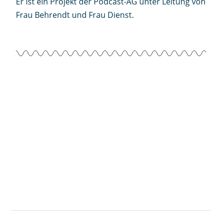
Er ist ein Projekt der Podcast-AG unter Leitung von
Frau Behrendt und Frau Dienst.
Hör dir gerne unsere aktuellste Folge an!
00:00