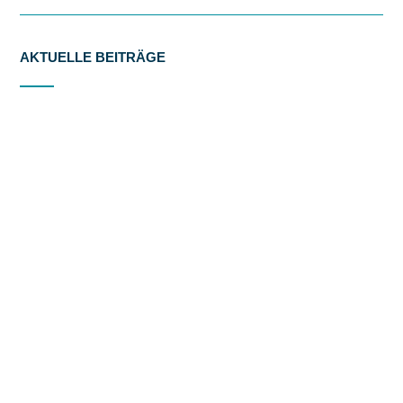
AKTUELLE BEITRÄGE
Our trip to London