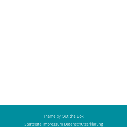
Ausflug der 6c ins Phaeno
Theme by
Out the Box
Startseite
Impressum
Datenschutzerklärung