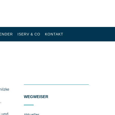
ENDER
ISERV & CO
KONTAKT
hilzke
WEGWEISER
.
i und
Aktuelles