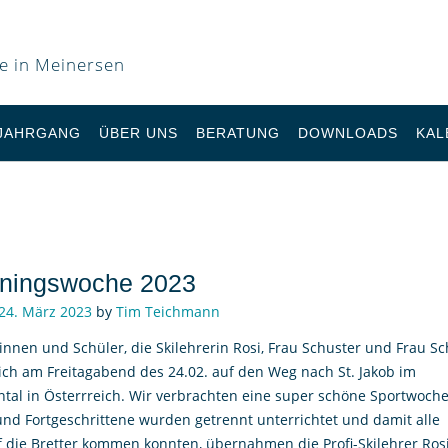
le in Meinersen
 JAHRGANG
ÜBER UNS
BERATUNG
DOWNLOADS
KAL
ainingswoche 2023
24. März 2023
by
Tim Teichmann
innen und Schüler, die Skilehrerin Rosi, Frau Schuster und Frau Sc
ch am Freitagabend des 24.02. auf den Weg nach St. Jakob im
tal in Österrreich. Wir verbrachten eine super schöne Sportwoche
nd Fortgeschrittene wurden getrennt unterrichtet und damit alle
f die Bretter kommen konnten, übernahmen die Profi-Skilehrer Ros