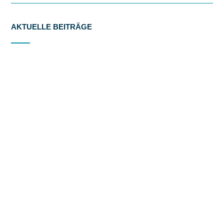
AKTUELLE BEITRÄGE
Our trip to London